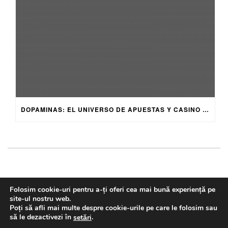
DOPAMINAS: EL UNIVERSO DE APUESTAS Y CASINO ONLINE 2026
Folosim cookie-uri pentru a-ți oferi cea mai bună experiență pe
Copyright © 2018. Visual Media. All rights reserved
site-ul nostru web.
HOME
Poți să afli mai multe despre cookie-urile pe care le folosim sau
SERVICII
să le dezactivezi în
.
setări
LOGISTICA